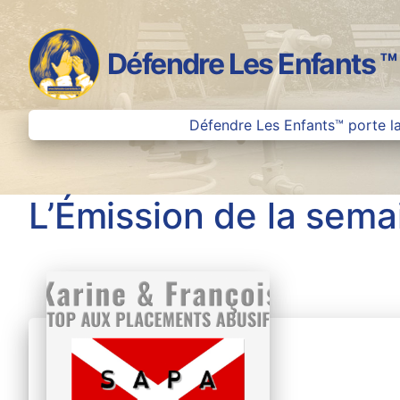
Aller
au
contenu
Défendre Les Enfants ™
Défendre Les Enfants™ porte la
L’Émission de la sema