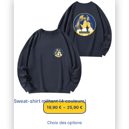
Sweat-shirt militant (4 couleurs)
Plage
19,90
€
–
25,90
€
de
prix :
Choix des options
19,90 €