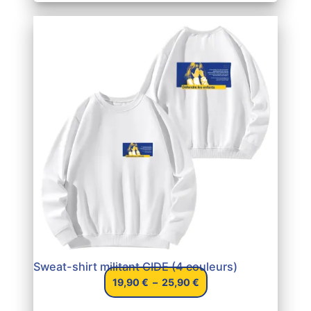
à
25,90 €
Sweat-shirt militant CIDE (4 couleurs)
Plage
19,90
€
–
25,90
€
de
prix :