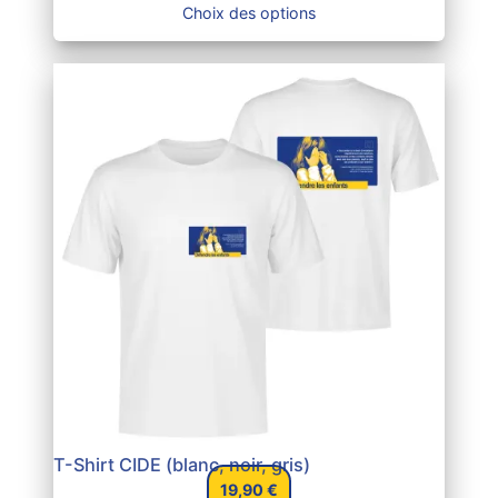
Choix des options
19,90 €
à
25,90 €
T-Shirt CIDE (blanc, noir, gris)
19,90
€